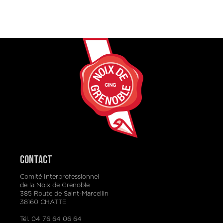
Contact
Comité Interprofessionnel
de la Noix de Grenoble
385 Route de Saint-Marcellin
38160 CHATTE
Tél. 04 76 64 06 64