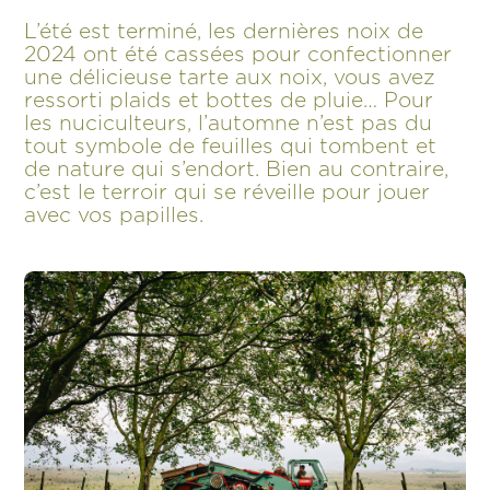
L’été est terminé, les dernières noix de
2024 ont été cassées pour confectionner
une délicieuse tarte aux noix, vous avez
ressorti plaids et bottes de pluie… Pour
les nuciculteurs, l’automne n’est pas du
tout symbole de feuilles qui tombent et
de nature qui s’endort. Bien au contraire,
c’est le terroir qui se réveille pour jouer
avec vos papilles.